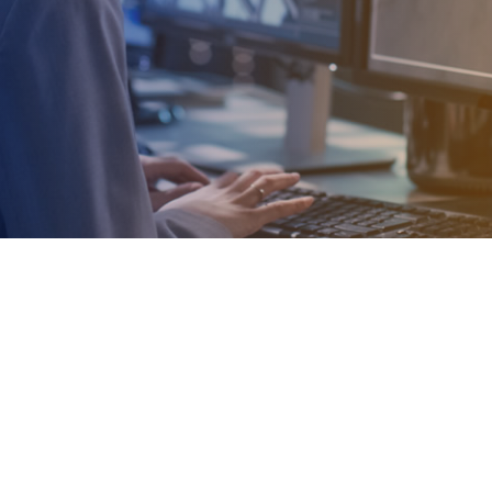
תעריפי תשתית
טבלת קווים ארציים